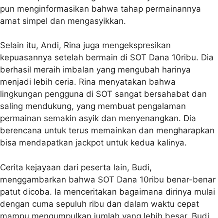
pun menginformasikan bahwa tahap permainannya
amat simpel dan mengasyikkan.
Selain itu, Andi, Rina juga mengekspresikan
kepuasannya setelah bermain di SOT Dana 10ribu. Dia
berhasil meraih imbalan yang mengubah harinya
menjadi lebih ceria. Rina menyatakan bahwa
lingkungan pengguna di SOT sangat bersahabat dan
saling mendukung, yang membuat pengalaman
permainan semakin asyik dan menyenangkan. Dia
berencana untuk terus memainkan dan mengharapkan
bisa mendapatkan jackpot untuk kedua kalinya.
Cerita kejayaan dari peserta lain, Budi,
menggambarkan bahwa SOT Dana 10ribu benar-benar
patut dicoba. Ia menceritakan bagaimana dirinya mulai
dengan cuma sepuluh ribu dan dalam waktu cepat
mampu mengumpulkan jumlah yang lebih besar. Budi