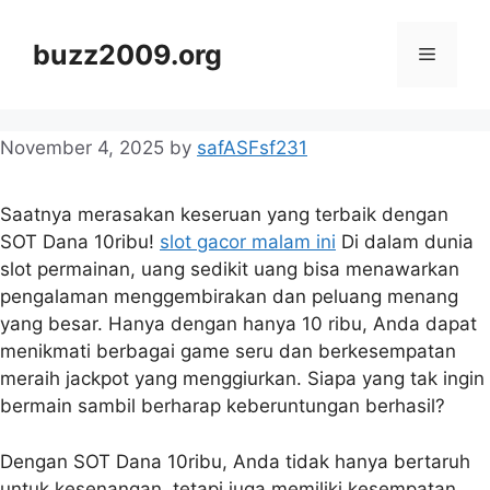
Skip
to
buzz2009.org
Menu
content
November 4, 2025
by
safASFsf231
Saatnya merasakan keseruan yang terbaik dengan
SOT Dana 10ribu!
slot gacor malam ini
Di dalam dunia
slot permainan, uang sedikit uang bisa menawarkan
pengalaman menggembirakan dan peluang menang
yang besar. Hanya dengan hanya 10 ribu, Anda dapat
menikmati berbagai game seru dan berkesempatan
meraih jackpot yang menggiurkan. Siapa yang tak ingin
bermain sambil berharap keberuntungan berhasil?
Dengan SOT Dana 10ribu, Anda tidak hanya bertaruh
untuk kesenangan, tetapi juga memiliki kesempatan