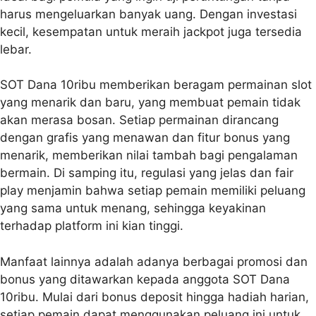
harus mengeluarkan banyak uang. Dengan investasi
kecil, kesempatan untuk meraih jackpot juga tersedia
lebar.
SOT Dana 10ribu memberikan beragam permainan slot
yang menarik dan baru, yang membuat pemain tidak
akan merasa bosan. Setiap permainan dirancang
dengan grafis yang menawan dan fitur bonus yang
menarik, memberikan nilai tambah bagi pengalaman
bermain. Di samping itu, regulasi yang jelas dan fair
play menjamin bahwa setiap pemain memiliki peluang
yang sama untuk menang, sehingga keyakinan
terhadap platform ini kian tinggi.
Manfaat lainnya adalah adanya berbagai promosi dan
bonus yang ditawarkan kepada anggota SOT Dana
10ribu. Mulai dari bonus deposit hingga hadiah harian,
setiap pemain dapat menggunakan peluang ini untuk