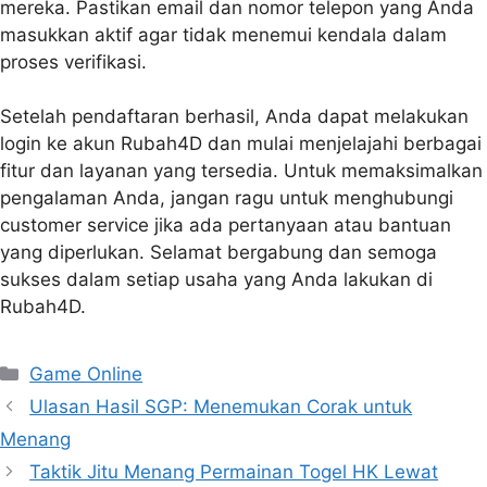
mereka. Pastikan email dan nomor telepon yang Anda
masukkan aktif agar tidak menemui kendala dalam
proses verifikasi.
Setelah pendaftaran berhasil, Anda dapat melakukan
login ke akun Rubah4D dan mulai menjelajahi berbagai
fitur dan layanan yang tersedia. Untuk memaksimalkan
pengalaman Anda, jangan ragu untuk menghubungi
customer service jika ada pertanyaan atau bantuan
yang diperlukan. Selamat bergabung dan semoga
sukses dalam setiap usaha yang Anda lakukan di
Rubah4D.
Categories
Game Online
Ulasan Hasil SGP: Menemukan Corak untuk
Menang
Taktik Jitu Menang Permainan Togel HK Lewat