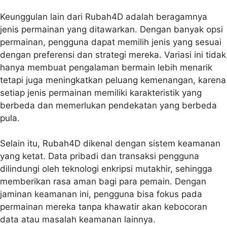
Keunggulan lain dari Rubah4D adalah beragamnya
jenis permainan yang ditawarkan. Dengan banyak opsi
permainan, pengguna dapat memilih jenis yang sesuai
dengan preferensi dan strategi mereka. Variasi ini tidak
hanya membuat pengalaman bermain lebih menarik
tetapi juga meningkatkan peluang kemenangan, karena
setiap jenis permainan memiliki karakteristik yang
berbeda dan memerlukan pendekatan yang berbeda
pula.
Selain itu, Rubah4D dikenal dengan sistem keamanan
yang ketat. Data pribadi dan transaksi pengguna
dilindungi oleh teknologi enkripsi mutakhir, sehingga
memberikan rasa aman bagi para pemain. Dengan
jaminan keamanan ini, pengguna bisa fokus pada
permainan mereka tanpa khawatir akan kebocoran
data atau masalah keamanan lainnya.