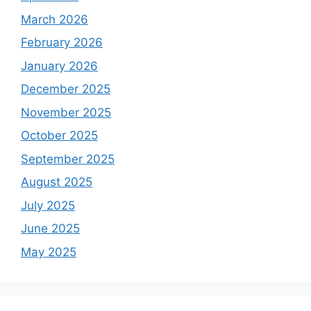
March 2026
February 2026
January 2026
December 2025
November 2025
October 2025
September 2025
August 2025
July 2025
June 2025
May 2025