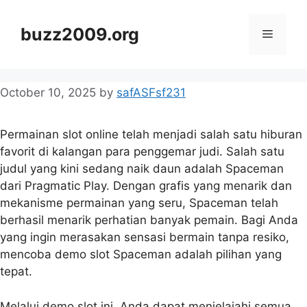
Skip
to
buzz2009.org
Menu
content
October 10, 2025
by
safASFsf231
Permainan slot online telah menjadi salah satu hiburan
favorit di kalangan para penggemar judi. Salah satu
judul yang kini sedang naik daun adalah Spaceman
dari Pragmatic Play. Dengan grafis yang menarik dan
mekanisme permainan yang seru, Spaceman telah
berhasil menarik perhatian banyak pemain. Bagi Anda
yang ingin merasakan sensasi bermain tanpa resiko,
mencoba demo slot Spaceman adalah pilihan yang
tepat.
Melalui demo slot ini, Anda dapat menjelajahi semua