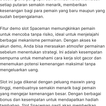
setiap putaran semakin menarik, memberikan
kesenangan bagi para pemain yang baru maupun yang
sudah berpengalaman.
Fitur demo slot Spaceman memungkinkan pemain
untuk mencoba tanpa risiko, ideal untuk menjelajahi
berbagai mekanisme permainan. Dengan akses ke
akun demo, Anda bisa merasakan atmosfer permainan
sebelum menentukan strategi. Ini adalah kesempatan
sempurna untuk memahami cara kerja slot gacor dan
menemukan potensi kemenangan maksimal tanpa
mengeluarkan uang.
Slot ini juga dikenal dengan peluang maxwin yang
tinggi, membuatnya semakin menarik bagi pemain
yang mengejar kemenangan besar. Dengan berbagai
bonus dan kesempatan untuk mendapatkan hadiah
tambahan, Slot Spaceman pasti akan memberikan