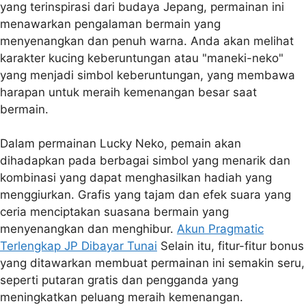
yang terinspirasi dari budaya Jepang, permainan ini
menawarkan pengalaman bermain yang
menyenangkan dan penuh warna. Anda akan melihat
karakter kucing keberuntungan atau "maneki-neko"
yang menjadi simbol keberuntungan, yang membawa
harapan untuk meraih kemenangan besar saat
bermain.
Dalam permainan Lucky Neko, pemain akan
dihadapkan pada berbagai simbol yang menarik dan
kombinasi yang dapat menghasilkan hadiah yang
menggiurkan. Grafis yang tajam dan efek suara yang
ceria menciptakan suasana bermain yang
menyenangkan dan menghibur.
Akun Pragmatic
Terlengkap JP Dibayar Tunai
Selain itu, fitur-fitur bonus
yang ditawarkan membuat permainan ini semakin seru,
seperti putaran gratis dan pengganda yang
meningkatkan peluang meraih kemenangan.