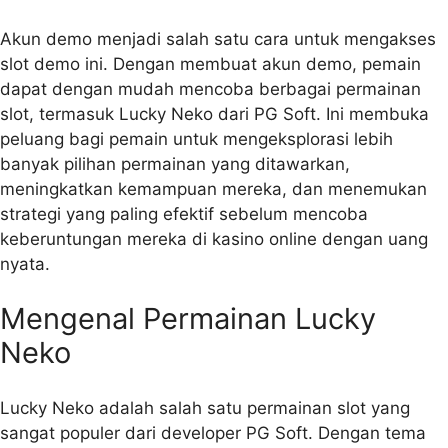
Akun demo menjadi salah satu cara untuk mengakses
slot demo ini. Dengan membuat akun demo, pemain
dapat dengan mudah mencoba berbagai permainan
slot, termasuk Lucky Neko dari PG Soft. Ini membuka
peluang bagi pemain untuk mengeksplorasi lebih
banyak pilihan permainan yang ditawarkan,
meningkatkan kemampuan mereka, dan menemukan
strategi yang paling efektif sebelum mencoba
keberuntungan mereka di kasino online dengan uang
nyata.
Mengenal Permainan Lucky
Neko
Lucky Neko adalah salah satu permainan slot yang
sangat populer dari developer PG Soft. Dengan tema