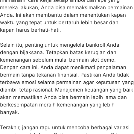
mereka lakukan, Anda bisa memaksimalkan permainan
Anda. Ini akan membantu dalam menentukan kapan
waktu yang tepat untuk bertaruh lebih besar dan
kapan harus berhati-hati.
Selain itu, penting untuk mengelola bankroll Anda
dengan bijaksana. Tetapkan batas kerugian dan
kemenangan sebelum mulai bermain slot demo.
Dengan cara ini, Anda dapat menikmati pengalaman
bermain tanpa tekanan finansial. Pastikan Anda tidak
terbawa emosi selama permainan agar keputusan yang
diambil tetap rasional. Manajemen keuangan yang baik
akan memastikan Anda bisa bermain lebih lama dan
berkesempatan meraih kemenangan yang lebih
banyak.
Terakhir, jangan ragu untuk mencoba berbagai variasi