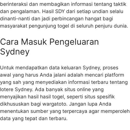
berinteraksi dan membagikan informasi tentang taktik
dan pengalaman. Hasil SDY dari setiap undian selalu
dinanti-nanti dan jadi perbincangan hangat bagi
masyarakat pengunjung togel di seluruh penjuru dunia.
Cara Masuk Pengeluaran
Sydney
Untuk mendapatkan data keluaran Sydney, proses
awal yang harus Anda jalani adalah mencari platform
yang sah yang menyediakan informasi terbaru tentang
lotere Sydney. Ada banyak situs online yang
menyajikan hasil hasil togel, seperti situs spesifik
dikhususkan bagi wargatoto. Jangan lupa Anda
menentukan sumber yang terpercaya agar memperoleh
data yang tepat dan terbaru.