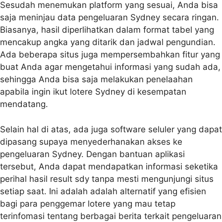
Sesudah menemukan platform yang sesuai, Anda bisa
saja meninjau data pengeluaran Sydney secara ringan.
Biasanya, hasil diperlihatkan dalam format tabel yang
mencakup angka yang ditarik dan jadwal pengundian.
Ada beberapa situs juga mempersembahkan fitur yang
buat Anda agar mengetahui informasi yang sudah ada,
sehingga Anda bisa saja melakukan penelaahan
apabila ingin ikut lotere Sydney di kesempatan
mendatang.
Selain hal di atas, ada juga software seluler yang dapat
dipasang supaya menyederhanakan akses ke
pengeluaran Sydney. Dengan bantuan aplikasi
tersebut, Anda dapat mendapatkan informasi seketika
perihal hasil result sdy tanpa mesti mengunjungi situs
setiap saat. Ini adalah adalah alternatif yang efisien
bagi para penggemar lotere yang mau tetap
terinfomasi tentang berbagai berita terkait pengeluaran