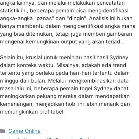
angka lainnya, dan melalui melakukan pencatatan
statistik ini, beberapa pemain bisa mengidentifikasi
angka-angka "panas" dan "dingin". Analisis ini bukan
hanya membantu dalam mengidentifikasi angka mana
yang bisa ditemukan, tetapi juga memberi gambaran
mengenai kemungkinan output yang akan terjadi.
Selain itu, krusial untuk meninjau hasil hasil Sydney
dalam konteks waktu. Misalnya, adakah ada trend
tertentu yang berlaku pada hari-hari tertentu dalam
minggu dan bulan. Melalui mengkombinasikan data
masa lalu ini, beberapa pemain togel Sydney dapat
meningkatkan peluang mereka dalam mendapatkan
kemenangan, menjadikan hobi ini lebih menarik dan
memungkinkan profitabel.
Categories
Game Online