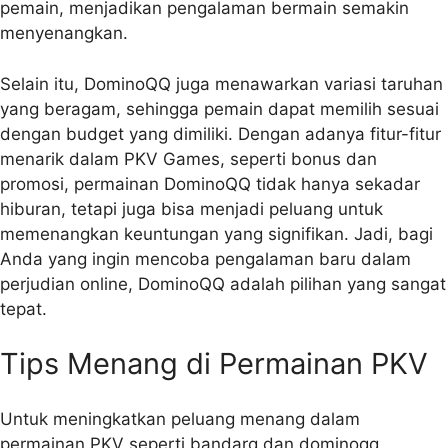
pemain, menjadikan pengalaman bermain semakin
menyenangkan.
Selain itu, DominoQQ juga menawarkan variasi taruhan
yang beragam, sehingga pemain dapat memilih sesuai
dengan budget yang dimiliki. Dengan adanya fitur-fitur
menarik dalam PKV Games, seperti bonus dan
promosi, permainan DominoQQ tidak hanya sekadar
hiburan, tetapi juga bisa menjadi peluang untuk
memenangkan keuntungan yang signifikan. Jadi, bagi
Anda yang ingin mencoba pengalaman baru dalam
perjudian online, DominoQQ adalah pilihan yang sangat
tepat.
Tips Menang di Permainan PKV
Untuk meningkatkan peluang menang dalam
permainan PKV seperti bandarq dan dominoqq,