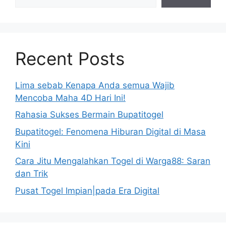
Recent Posts
Lima sebab Kenapa Anda semua Wajib
Mencoba Maha 4D Hari Ini!
Rahasia Sukses Bermain Bupatitogel
Bupatitogel: Fenomena Hiburan Digital di Masa
Kini
Cara Jitu Mengalahkan Togel di Warga88: Saran
dan Trik
Pusat Togel Impian|pada Era Digital