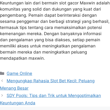
Keuntungan lain dari bermain slot gacor Maxwin adalah
komunitas yang solid dan dukungan yang kuat dari
pengembang. Pemain dapat berinteraksi dengan
sesama penggemar dan berbagi strategi yang berhasil,
termasuk tips tentang cara memaksimalkan potensi
kemenangan mereka. Dengan banyaknya informasi
dan pengalaman yang bisa diakses, setiap pemain
memiliki akses untuk meningkatkan pengalaman
bermain mereka dan meningkatkan peluang
mendapatkan maxwin.
Categories
Game Online
Mengungkap Rahasia Slot Bet Kecil: Peluang
Menang Besar
SDY Pools: Tips dan Trik untuk Mengoptimalkan
Keuntungan Anda