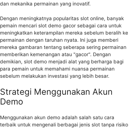
dan mekanika permainan yang inovatif.
Dengan meningkatnya popularitas slot online, banyak
pemain mencari slot demo gacor sebagai cara untuk
meningkatkan keterampilan mereka sebelum beralih ke
permainan dengan taruhan nyata. Ini juga memberi
mereka gambaran tentang seberapa sering permainan
memberikan kemenangan atau "gacor". Dengan
demikian, slot demo menjadi alat yang berharga bagi
para pemain untuk memahami nuansa permainan
sebelum melakukan investasi yang lebih besar.
Strategi Menggunakan Akun
Demo
Menggunakan akun demo adalah salah satu cara
terbaik untuk mengenali berbagai jenis slot tanpa risiko