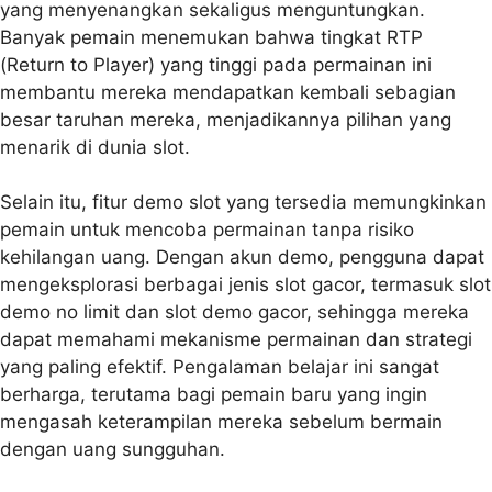
yang menyenangkan sekaligus menguntungkan.
Banyak pemain menemukan bahwa tingkat RTP
(Return to Player) yang tinggi pada permainan ini
membantu mereka mendapatkan kembali sebagian
besar taruhan mereka, menjadikannya pilihan yang
menarik di dunia slot.
Selain itu, fitur demo slot yang tersedia memungkinkan
pemain untuk mencoba permainan tanpa risiko
kehilangan uang. Dengan akun demo, pengguna dapat
mengeksplorasi berbagai jenis slot gacor, termasuk slot
demo no limit dan slot demo gacor, sehingga mereka
dapat memahami mekanisme permainan dan strategi
yang paling efektif. Pengalaman belajar ini sangat
berharga, terutama bagi pemain baru yang ingin
mengasah keterampilan mereka sebelum bermain
dengan uang sungguhan.