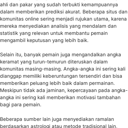
ahli dan pakar yang sudah terbukti kemampuannya
dalam memberikan prediksi akurat. Beberapa situs dan
komunitas online sering menjadi rujukan utama, karena
mereka menyediakan analisis yang mendalam dan
statistik yang relevan untuk membantu pemain
mengambil keputusan yang lebih baik.
Selain itu, banyak pemain juga mengandalkan angka
keramat yang turun-temurun diteruskan dalam
komunitas masing-masing. Angka-angka ini sering kali
dianggap memiliki keberuntungan tersendiri dan bisa
memberikan peluang lebih baik dalam permainan.
Meskipun tidak ada jaminan, kepercayaan pada angka-
angka ini sering kali memberikan motivasi tambahan
bagi para pemain.
Beberapa sumber lain juga menyediakan ramalan
berdasarkan astrologi atau metode tradisional lain,