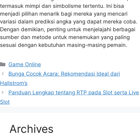
termasuk mimpi dan simbolisme tertentu. Ini bisa
menjadi pilihan menarik bagi mereka yang mencari
variasi dalam prediksi angka yang dapat mereka coba.
Dengan demikian, penting untuk menjelajahi berbagai
sumber dan metode untuk menemukan yang paling
sesuai dengan kebutuhan masing-masing pemain.
Categories
Game Online
Bunga Cocok Acara: Rekomendasi Ideal dari
Hallstrom’s
Panduan Lengkap tentang RTP pada Slot serta Live
Slot
Archives