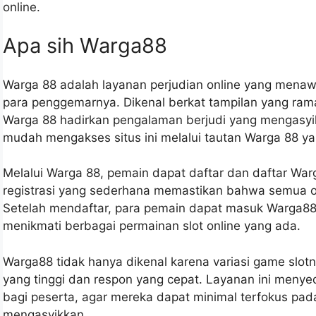
online.
Apa sih Warga88
Warga 88 adalah layanan perjudian online yang menawa
para penggemarnya. Dikenal berkat tampilan yang ram
Warga 88 hadirkan pengalaman berjudi yang mengasyi
mudah mengakses situs ini melalui tautan Warga 88 ya
Melalui Warga 88, pemain dapat daftar dan daftar W
registrasi yang sederhana memastikan bahwa semua o
Setelah mendaftar, para pemain dapat masuk Warga88
menikmati berbagai permainan slot online yang ada.
Warga88 tidak hanya dikenal karena variasi game slot
yang tinggi dan respon yang cepat. Layanan ini meny
bagi peserta, agar mereka dapat minimal terfokus p
mengasyikkan.