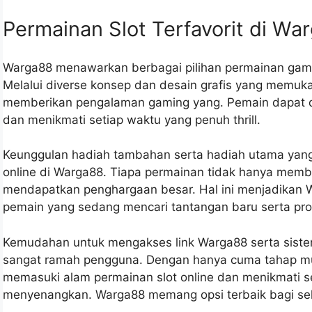
Permainan Slot Terfavorit di Wa
Warga88 menawarkan berbagai pilihan permainan game 
Melalui diverse konsep dan desain grafis yang memuka
memberikan pengalaman gaming yang. Pemain dapat d
dan menikmati setiap waktu yang penuh thrill.
Keunggulan hadiah tambahan serta hadiah utama yang
online di Warga88. Tiapa permainan tidak hanya membe
mendapatkan penghargaan besar. Hal ini menjadikan W
pemain yang sedang mencari tantangan baru serta prof
Kemudahan untuk mengakses link Warga88 serta sistem 
sangat ramah pengguna. Dengan hanya cuma tahap mu
memasuki alam permainan slot online dan menikmati s
menyenangkan. Warga88 memang opsi terbaik bagi selur