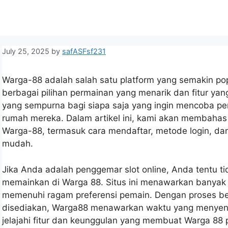
July 25, 2025
by
safASFsf231
Warga-88 adalah salah satu platform yang semakin popu
berbagai pilihan permainan yang menarik dan fitur ya
yang sempurna bagi siapa saja yang ingin mencoba p
rumah mereka. Dalam artikel ini, kami akan membahas
Warga-88, termasuk cara mendaftar, metode login, da
mudah.
Jika Anda adalah penggemar slot online, Anda tentu t
memainkan di Warga 88. Situs ini menawarkan banyak j
memenuhi ragam preferensi pemain. Dengan proses be
disediakan, Warga88 menawarkan waktu yang menyenan
jelajahi fitur dan keunggulan yang membuat Warga 88 p