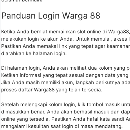
Panduan Login Warga 88
Ketika Anda berniat memainkan slot online di Warga88
melakukan login ke akun Anda. Untuk memulai, akses 
Pastikan Anda memakai link yang tepat agar keamanan
diarahkan ke halaman login.
Di halaman login, Anda akan melihat dua kolom yang pe
Ketikan informasi yang tepat sesuai dengan data yang
Jika Anda masih memiliki akun, langkah berikutnya a
proses daftar Warga88 yang telah tersedia.
Setelah melengkapi kolom login, klik tombol masuk un
dimasukkan benar, Anda akan berhasil masuk dan dapa
online yang tersedia. Pastikan Anda hafal kata sandi
mengalami kesulitan saat login di masa mendatang.