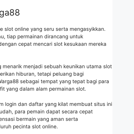
rga88
slot online yang seru serta mengasyikkan.
u, tiap permainan dirancang untuk
engan cepat mencari slot kesukaan mereka
 menarik menjadi sebuah keunikan utama slot
rikan hiburan, tetapi peluang bagi
arga88 sebagai tempat yang tepat bagi para
it yang dalam alam permainan slot.
login dan daftar yang kilat membuat situs ini
dah, para pemain dapat secara cepat
ensasi bermain yang aman serta
uh pecinta slot online.