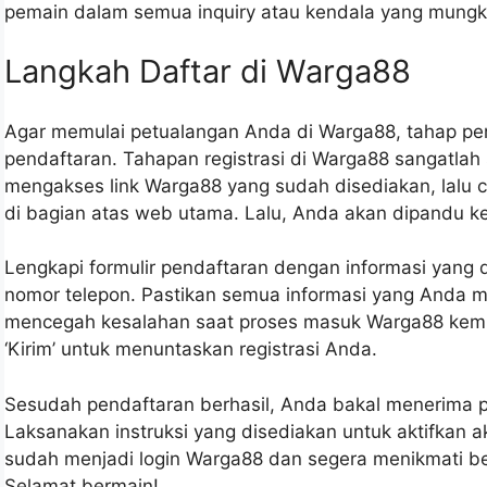
pemain dalam semua inquiry atau kendala yang mungk
Langkah Daftar di Warga88
Agar memulai petualangan Anda di Warga88, tahap per
pendaftaran. Tahapan registrasi di Warga88 sangatlah
mengakses link Warga88 yang sudah disediakan, lalu ca
di bagian atas web utama. Lalu, Anda akan dipandu ke
Lengkapi formulir pendaftaran dengan informasi yang 
nomor telepon. Pastikan semua informasi yang Anda m
mencegah kesalahan saat proses masuk Warga88 kemud
‘Kirim’ untuk menuntaskan registrasi Anda.
Sesudah pendaftaran berhasil, Anda bakal menerima p
Laksanakan instruksi yang disediakan untuk aktifkan a
sudah menjadi login Warga88 dan segera menikmati ber
Selamat bermain!