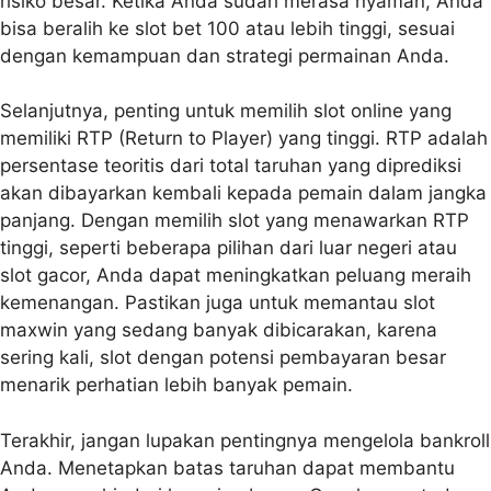
risiko besar. Ketika Anda sudah merasa nyaman, Anda
bisa beralih ke slot bet 100 atau lebih tinggi, sesuai
dengan kemampuan dan strategi permainan Anda.
Selanjutnya, penting untuk memilih slot online yang
memiliki RTP (Return to Player) yang tinggi. RTP adalah
persentase teoritis dari total taruhan yang diprediksi
akan dibayarkan kembali kepada pemain dalam jangka
panjang. Dengan memilih slot yang menawarkan RTP
tinggi, seperti beberapa pilihan dari luar negeri atau
slot gacor, Anda dapat meningkatkan peluang meraih
kemenangan. Pastikan juga untuk memantau slot
maxwin yang sedang banyak dibicarakan, karena
sering kali, slot dengan potensi pembayaran besar
menarik perhatian lebih banyak pemain.
Terakhir, jangan lupakan pentingnya mengelola bankroll
Anda. Menetapkan batas taruhan dapat membantu