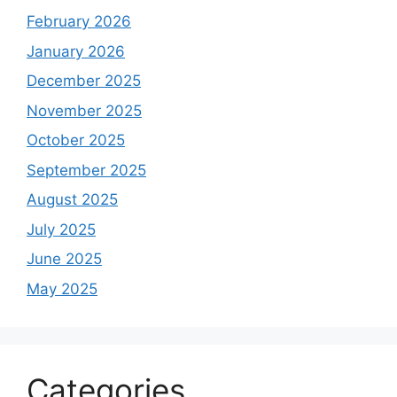
February 2026
January 2026
December 2025
November 2025
October 2025
September 2025
August 2025
July 2025
June 2025
May 2025
Categories