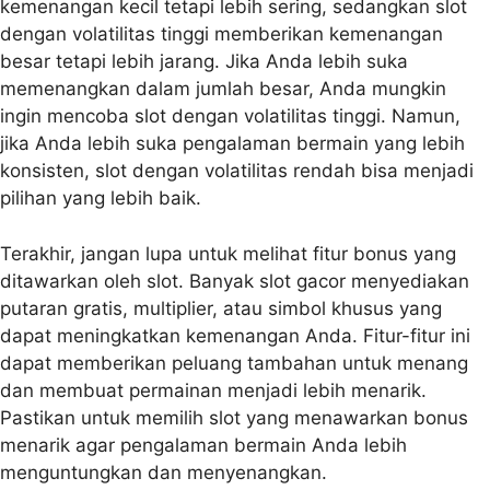
kemenangan kecil tetapi lebih sering, sedangkan slot
dengan volatilitas tinggi memberikan kemenangan
besar tetapi lebih jarang. Jika Anda lebih suka
memenangkan dalam jumlah besar, Anda mungkin
ingin mencoba slot dengan volatilitas tinggi. Namun,
jika Anda lebih suka pengalaman bermain yang lebih
konsisten, slot dengan volatilitas rendah bisa menjadi
pilihan yang lebih baik.
Terakhir, jangan lupa untuk melihat fitur bonus yang
ditawarkan oleh slot. Banyak slot gacor menyediakan
putaran gratis, multiplier, atau simbol khusus yang
dapat meningkatkan kemenangan Anda. Fitur-fitur ini
dapat memberikan peluang tambahan untuk menang
dan membuat permainan menjadi lebih menarik.
Pastikan untuk memilih slot yang menawarkan bonus
menarik agar pengalaman bermain Anda lebih
menguntungkan dan menyenangkan.