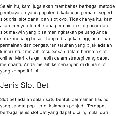
Selain itu, kami juga akan membahas berbagai metode
pembayaran yang populer di kalangan pemain, seperti
slot qris, slot dana, dan slot ovo. Tidak hanya itu, kami
akan menyoroti beberapa permainan slot gacor dan
slot maxwin yang bisa meningkatkan peluang Anda
untuk menang besar. Tanpa diragukan lagi, pemilihan
permainan dan pengaturan taruhan yang bijak adalah
kunci untuk meraih kesuksesan dalam bermain slot
online. Mari kita gali lebih dalam strategi yang dapat
membantu Anda meraih kemenangan di dunia slot
yang kompetitif ini.
Jenis Slot Bet
Slot bet adalah salah satu bentuk permainan kasino
yang sangat populer di kalangan penjudi. Terdapat
berbagai jenis slot bet yang dapat dipilih, mulai dari