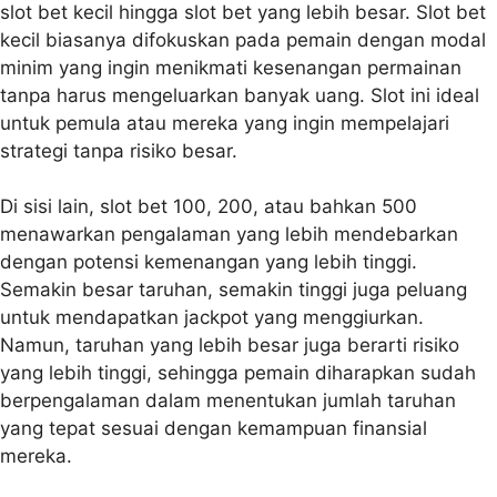
slot bet kecil hingga slot bet yang lebih besar. Slot bet
kecil biasanya difokuskan pada pemain dengan modal
minim yang ingin menikmati kesenangan permainan
tanpa harus mengeluarkan banyak uang. Slot ini ideal
untuk pemula atau mereka yang ingin mempelajari
strategi tanpa risiko besar.
Di sisi lain, slot bet 100, 200, atau bahkan 500
menawarkan pengalaman yang lebih mendebarkan
dengan potensi kemenangan yang lebih tinggi.
Semakin besar taruhan, semakin tinggi juga peluang
untuk mendapatkan jackpot yang menggiurkan.
Namun, taruhan yang lebih besar juga berarti risiko
yang lebih tinggi, sehingga pemain diharapkan sudah
berpengalaman dalam menentukan jumlah taruhan
yang tepat sesuai dengan kemampuan finansial
mereka.