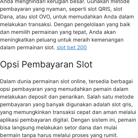
Anda menghindari kerugian besar. Gunakan metode
pembayaran yang nyaman, seperti slot QRIS, slot
Dana, atau slot OVO, untuk memudahkan Anda dalam
melakukan transaksi. Dengan pengelolaan yang baik
dan memilih permainan yang tepat, Anda akan
meningkatkan peluang untuk meraih kemenangan
dalam permainan slot.
slot bet 200
Opsi Pembayaran Slot
Dalam dunia permainan slot online, tersedia berbagai
opsi pembayaran yang memudahkan pemain dalam
melakukan deposit dan penarikan. Salah satu metode
pembayaran yang banyak digunakan adalah slot qris,
yang memungkinkan transaksi cepat dan aman melalui
aplikasi pembayaran digital. Dengan sistem ini, pemain
bisa langsung melakukan setor dana dan mulai
bermain tanpa harus melalui proses yang rumit.