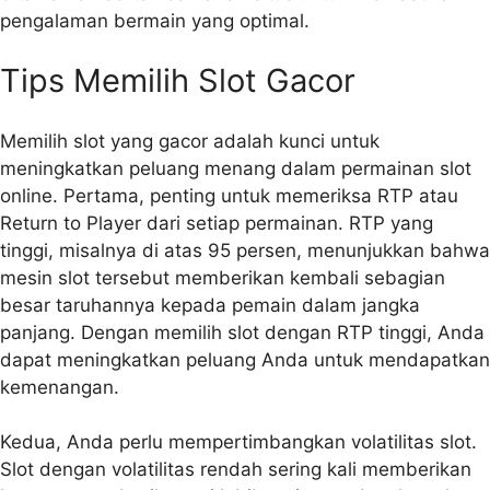
pengalaman bermain yang optimal.
Tips Memilih Slot Gacor
Memilih slot yang gacor adalah kunci untuk
meningkatkan peluang menang dalam permainan slot
online. Pertama, penting untuk memeriksa RTP atau
Return to Player dari setiap permainan. RTP yang
tinggi, misalnya di atas 95 persen, menunjukkan bahwa
mesin slot tersebut memberikan kembali sebagian
besar taruhannya kepada pemain dalam jangka
panjang. Dengan memilih slot dengan RTP tinggi, Anda
dapat meningkatkan peluang Anda untuk mendapatkan
kemenangan.
Kedua, Anda perlu mempertimbangkan volatilitas slot.
Slot dengan volatilitas rendah sering kali memberikan