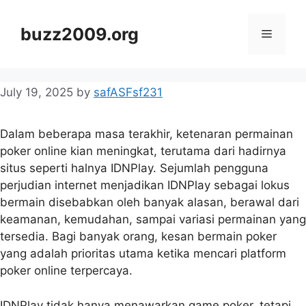
Skip
to
buzz2009.org
Menu
content
July 19, 2025
by
safASFsf231
Dalam beberapa masa terakhir, ketenaran permainan
poker online kian meningkat, terutama dari hadirnya
situs seperti halnya IDNPlay. Sejumlah pengguna
perjudian internet menjadikan IDNPlay sebagai lokus
bermain disebabkan oleh banyak alasan, berawal dari
keamanan, kemudahan, sampai variasi permainan yang
tersedia. Bagi banyak orang, kesan bermain poker
yang adalah prioritas utama ketika mencari platform
poker online terpercaya.
IDNPlay tidak hanya menawarkan game poker, tetapi