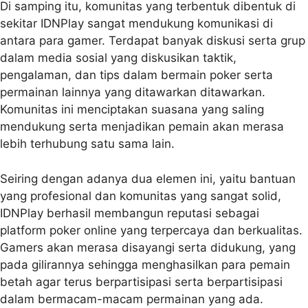
Di samping itu, komunitas yang terbentuk dibentuk di
sekitar IDNPlay sangat mendukung komunikasi di
antara para gamer. Terdapat banyak diskusi serta grup
dalam media sosial yang diskusikan taktik,
pengalaman, dan tips dalam bermain poker serta
permainan lainnya yang ditawarkan ditawarkan.
Komunitas ini menciptakan suasana yang saling
mendukung serta menjadikan pemain akan merasa
lebih terhubung satu sama lain.
Seiring dengan adanya dua elemen ini, yaitu bantuan
yang profesional dan komunitas yang sangat solid,
IDNPlay berhasil membangun reputasi sebagai
platform poker online yang terpercaya dan berkualitas.
Gamers akan merasa disayangi serta didukung, yang
pada gilirannya sehingga menghasilkan para pemain
betah agar terus berpartisipasi serta berpartisipasi
dalam bermacam-macam permainan yang ada.