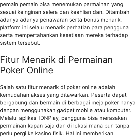
pemain pemain bisa menemukan permainan yang
sesuai keinginan selera dan keahlian dan. Ditambah
adanya adanya penawaran serta bonus menarik,
platform ini selalu menarik perhatian para pengguna
serta mempertahankan kesetiaan mereka terhadap
sistem tersebut.
Fitur Menarik di Permainan
Poker Online
Salah satu fitur menarik di poker online adalah
kemudahan akses yang ditawarkan. Peserta dapat
bergabung dan bermain di berbagai meja poker hanya
dengan menggunakan gadget mobile atau komputer.
Melalui aplikasi IDNPlay, pengguna bisa merasakan
permainan kapan saja dan di lokasi mana pun tanpa
perlu pergi ke kasino fisik. Hal ini memberikan