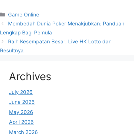
Categories
Game Online
Membedah Dunia Poker Menakjubkan: Panduan
Lengkap Bagi Pemula
Raih Kesempatan Besar: Live HK Lotto dan
Resultnya
Archives
July 2026
June 2026
May 2026
April 2026
March 2026