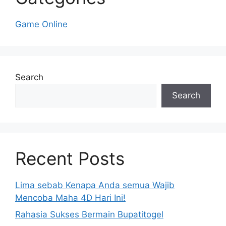
Game Online
Search
Search
Recent Posts
Lima sebab Kenapa Anda semua Wajib
Mencoba Maha 4D Hari Ini!
Rahasia Sukses Bermain Bupatitogel