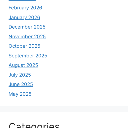
February 2026
January 2026
December 2025
November 2025
October 2025
September 2025
August 2025
July 2025
June 2025
May 2025
Categories