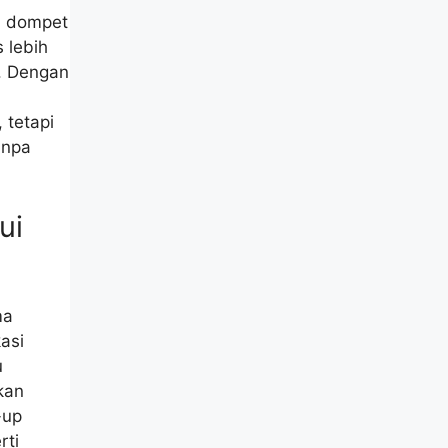
rm dompet
s lebih
s. Dengan
 tetapi
anpa
ui
ma
asi
u
kan
-up
rti