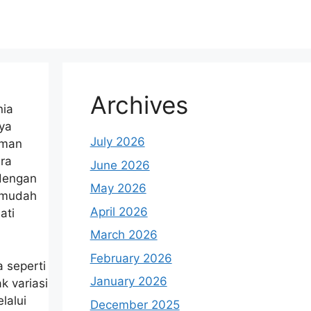
Archives
nia
ya
July 2026
aman
ra
June 2026
 dengan
May 2026
h mudah
April 2026
ati
March 2026
February 2026
a seperti
January 2026
k variasi
lalui
December 2025