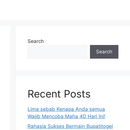
Search
Search
Recent Posts
Lima sebab Kenapa Anda semua
Wajib Mencoba Maha 4D Hari Ini!
Rahasia Sukses Bermain Bupatitogel