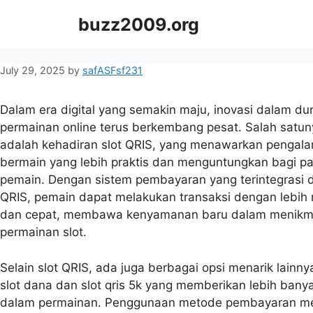
Skip
buzz2009.org
to
content
July 29, 2025
by
safASFsf231
Dalam era digital yang semakin maju, inovasi dalam du
permainan online terus berkembang pesat. Salah satun
adalah kehadiran slot QRIS, yang menawarkan pengal
bermain yang lebih praktis dan menguntungkan bagi pa
pemain. Dengan sistem pembayaran yang terintegrasi
QRIS, pemain dapat melakukan transaksi dengan lebi
dan cepat, membawa kenyamanan baru dalam menikm
permainan slot.
Selain slot QRIS, ada juga berbagai opsi menarik lainny
slot dana dan slot qris 5k yang memberikan lebih banya
dalam permainan. Penggunaan metode pembayaran me