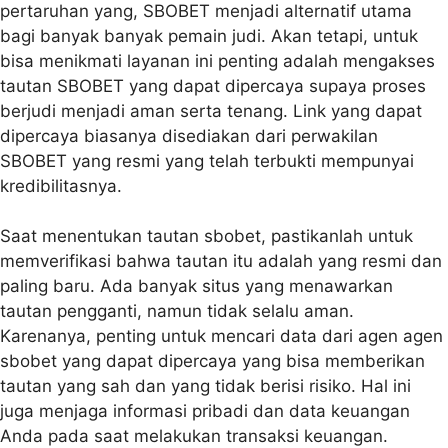
pertaruhan yang, SBOBET menjadi alternatif utama
bagi banyak banyak pemain judi. Akan tetapi, untuk
bisa menikmati layanan ini penting adalah mengakses
tautan SBOBET yang dapat dipercaya supaya proses
berjudi menjadi aman serta tenang. Link yang dapat
dipercaya biasanya disediakan dari perwakilan
SBOBET yang resmi yang telah terbukti mempunyai
kredibilitasnya.
Saat menentukan tautan sbobet, pastikanlah untuk
memverifikasi bahwa tautan itu adalah yang resmi dan
paling baru. Ada banyak situs yang menawarkan
tautan pengganti, namun tidak selalu aman.
Karenanya, penting untuk mencari data dari agen agen
sbobet yang dapat dipercaya yang bisa memberikan
tautan yang sah dan yang tidak berisi risiko. Hal ini
juga menjaga informasi pribadi dan data keuangan
Anda pada saat melakukan transaksi keuangan.