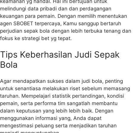
keamanan yg handal. Hal ini bertujuan untuk
melindungi data pribadi dan dan perdagangan
keuangan para pemain. Dengan memilih menentukan
agen SBOBET terpercaya, Kamu sanggup bertaruh
perjudian sepak bola dengan lebih terbuka tenang dan
fokus ke strategi bet yg tepat.
Tips Keberhasilan Judi Sepak
Bola
Agar mendapatkan sukses dalam judi bola, penting
untuk senantiasa melakukan riset sebelum memasang
taruhan. Mempelajari statistik pertandingan, kondisi
pemain, serta performa tim sangatlah membantu
dalam keputusan yang lebih lebih baik. Dengan
menggunakan informasi yang, Anda dapat
mengestimasi peluang serta menjadikan taruhan
menjadi menguntungkan.