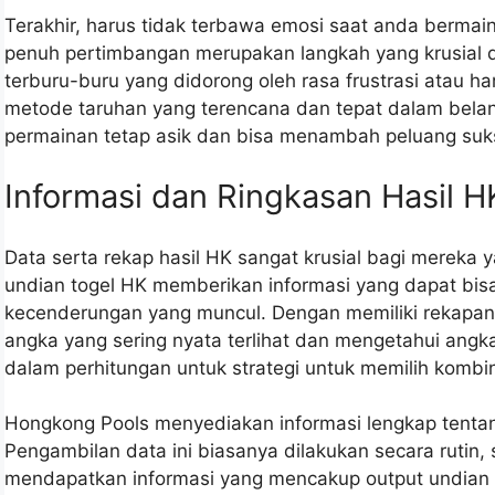
Terakhir, harus tidak terbawa emosi saat anda berm
penuh pertimbangan merupakan langkah yang krusial d
terburu-buru yang didorong oleh rasa frustrasi atau h
metode taruhan yang terencana dan tepat dalam bel
permainan tetap asik dan bisa menambah peluang suk
Informasi dan Ringkasan Hasil H
Data serta rekap hasil HK sangat krusial bagi mereka y
undian togel HK memberikan informasi yang dapat bis
kecenderungan yang muncul. Dengan memiliki rekapan
angka yang sering nyata terlihat dan mengetahui angk
dalam perhitungan untuk strategi untuk memilih kombi
Hongkong Pools menyediakan informasi lengkap tentang 
Pengambilan data ini biasanya dilakukan secara ruti
mendapatkan informasi yang mencakup output undian H