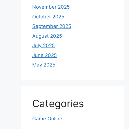
November 2025
October 2025
September 2025
August 2025
July 2025
June 2025
May 2025
Categories
Game Online