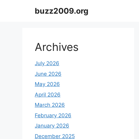
Skip
buzz2009.org
to
content
Archives
July 2026
June 2026
May 2026
April 2026
March 2026
February 2026
January 2026
December 2025