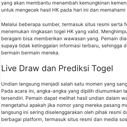
yang akan membantu menambah kemungkinan kemen
untuk mengecek hasil HK pada hari ini dan memahami 
Melalui beberapa sumber, termasuk situs resmi serta 
menemukan ringkasan togel HK yang valid. Menghimpu
beragam bisa memberikan wawasan yang. Pemain dianj
supaya tidak ketinggalan informasi terbaru, sehingga
bermain bermain mereka.
Live Draw dan Prediksi Togel
Undian langsung menjadi salah satu momen yang sang
Pada acara ini, angka-angka yang dipilih diumumkan 
tersendiri. Pemain dapat melihat hasil undian dalam 
mengetahui apakah jika nomor yang mereka pasang mu
langsung ini sering diselenggarakan oleh pihak resmi 
berbagai platform, termasuk situs resmi dan media sosi