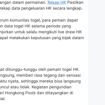
angan dalam permainan.
Rekap HK
Pastikan
rekap data pengeluaran HK secara lengkap.
forum komunitas togel, para pemain dapat
n data togel HK selama periode yang
urkan untuk selalu mengikuti live draw HK
 dapat melakukan keputusan yang bijak dalam
at ditunggu-tunggu oleh pemain togel HK.
langsung, memberi rasa tegang dan sensasi
waktu nyata, sehingga mereka bisa langsung
ncul atau tidak. Kegiatan pengundian
dari Hongkong Pools dan ditayangkan di
al.