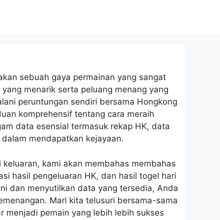
pakan sebuah gaya permainan yang sangat
 yang menarik serta peluang menang yang
alani peruntungan sendiri bersama Hongkong
nduan komprehensif tentang cara meraih
am data esensial termasuk rekap HK, data
a dalam mendapatkan kejayaan.
sil keluaran, kami akan membahas membahas
i hasil pengeluaran HK, dan hasil togel hari
ini dan menyutilkan data yang tersedia, Anda
enangan. Mari kita telusuri bersama-sama
r menjadi pemain yang lebih lebih sukses