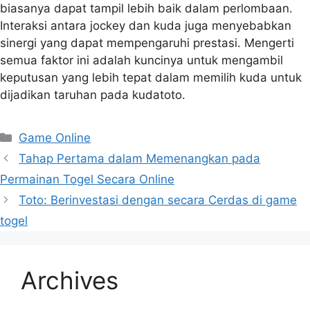
biasanya dapat tampil lebih baik dalam perlombaan.
Interaksi antara jockey dan kuda juga menyebabkan
sinergi yang dapat mempengaruhi prestasi. Mengerti
semua faktor ini adalah kuncinya untuk mengambil
keputusan yang lebih tepat dalam memilih kuda untuk
dijadikan taruhan pada kudatoto.
Categories
Game Online
Tahap Pertama dalam Memenangkan pada
Permainan Togel Secara Online
Toto: Berinvestasi dengan secara Cerdas di game
togel
Archives