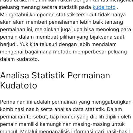
peluang menang secara statistik pada
kuda toto
.
Mengetahui komponen statistik tersebut tidak hanya
akan akan memberi pemahaman lebih baik tentang
permainan ini, melainkan juga juga bisa menolong para
pemain dalam membuat pilihan yang bijaksana saat
berjudi. Yuk kita telusuri dengan lebih mendalam
mengenai bagaimana metode memperbesar peluang
dalam kudatoto.
Analisa Statistik Permainan
Kudatoto
Permainan ini adalah permainan yang menggabungkan
kombinasi nasib serta analisa data statistik. Dalam
permainan tersebut, tiap nomor yang dipilih dipilih oleh
pemain memiliki kemungkinan masing-masing untuk
muncul. Melalui menganalisis informasi dari hasil-hasil